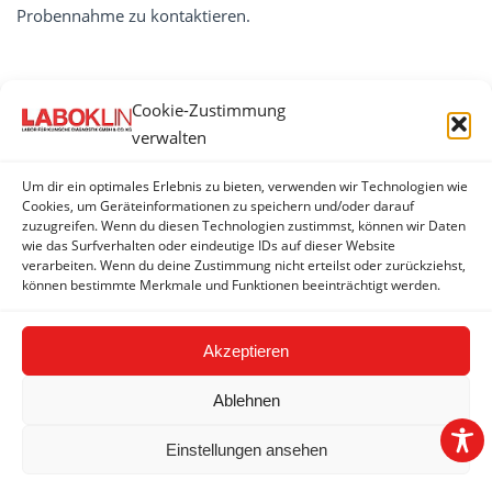
Probennahme zu kontaktieren.
Cookie-Zustimmung
VITAMINE, MEDIKAMENTENSPIEGEL,
verwalten
VERGIFTUNGEN
Um dir ein optimales Erlebnis zu bieten, verwenden wir Technologien wie
Vitamine
Cookies, um Geräteinformationen zu speichern und/oder darauf
zuzugreifen. Wenn du diesen Technologien zustimmst, können wir Daten
Medikamentenspiegel
wie das Surfverhalten oder eindeutige IDs auf dieser Website
verarbeiten. Wenn du deine Zustimmung nicht erteilst oder zurückziehst,
Vergiftungsnachweis
können bestimmte Merkmale und Funktionen beeinträchtigt werden.
Akzeptieren
Ablehnen
Einstellungen ansehen
2026 © LABOKLIN GMBH & CO. KG |
Impressum
|
AGBs
|