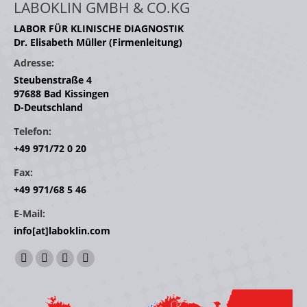
LABOKLIN GMBH & CO.KG
LABOR FÜR KLINISCHE DIAGNOSTIK
Dr. Elisabeth Müller (Firmenleitung)
Adresse:
Steubenstraße 4
97688 Bad Kissingen
D-Deutschland
Telefon:
+49 971/72 0 20
Fax:
+49 971/68 5 46
E-Mail:
info[at]laboklin.com
Finden Sie uns auf:
Facebook
YouTube
Linkedin
Instagram
page
page
page
page
opens
opens
opens
opens