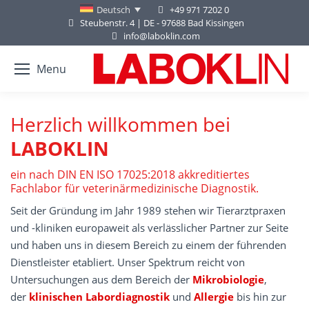
+49 971 7202 0
Deutsch
Steubenstr. 4 | DE - 97688 Bad Kissingen
info@laboklin.com
Menu
Herzlich willkommen bei
LABOKLIN
ein nach DIN EN ISO 17025:2018 akkreditiertes
Fachlabor für veterinärmedizinische Diagnostik.
Seit der Gründung im Jahr 1989 stehen wir Tierarztpraxen
und -kliniken europaweit als verlässlicher Partner zur Seite
und haben uns in diesem Bereich zu einem der führenden
Dienstleister etabliert. Unser Spektrum reicht von
Untersuchungen aus dem Bereich der
Mikrobiologie
,
der
klinischen Labordiagnostik
und
Allergie
bis hin zur