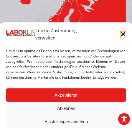
in
in
in
in
new
new
new
new
window
window
window
window
Cookie-Zustimmung
verwalten
Um dir ein optimales Erlebnis zu bieten, verwenden wir Technologien wie
Cookies, um Geräteinformationen zu speichern und/oder darauf
zuzugreifen. Wenn du diesen Technologien zustimmst, können wir Daten
wie das Surfverhalten oder eindeutige IDs auf dieser Website
verarbeiten. Wenn du deine Zustimmung nicht erteilst oder zurückziehst,
können bestimmte Merkmale und Funktionen beeinträchtigt werden.
Akzeptieren
Ablehnen
Einstellungen ansehen
2026 © LABOKLIN GMBH & CO. KG |
Impressum
|
AGBs
|